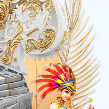
盘率先破发并拿下。然
旋转和精准的网前小球
在关键分上提升发球质
动对手，将比赛拖入决
完成关键破发，并最终
尤其是兹维列夫在关键
中两盘领先遭逆转，
中，他克服了多次先赢
球后迅速衔接正手压
列夫表示：“这座冠军