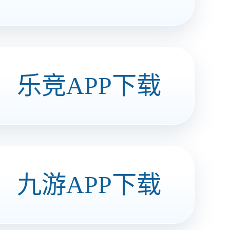
完美官网
星空体育平台官方网站
米兰平台