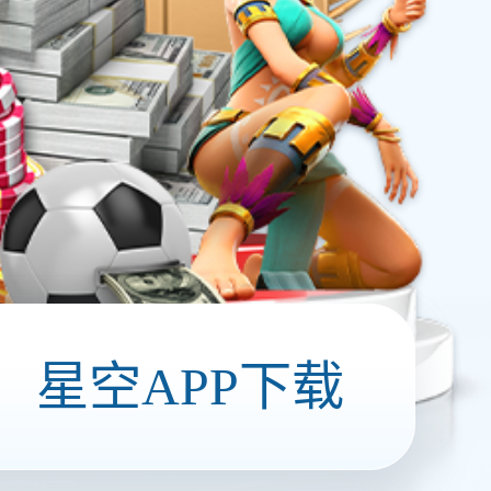
不仅为自己正名，也宣
赛突围到闯入决赛，这
不畏强手的斗志，让人
，甚至让兹维列夫一度
力量仍有提升空间。正
坛注入了新鲜活力。
无论是兹维列夫的自我
的坚守者，也属于勇敢
兰·加洛斯终于圆梦，而