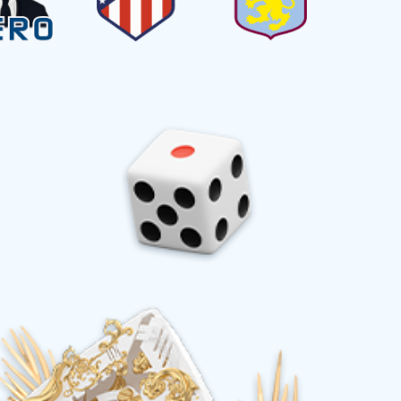
涯首座大满贯！
战，以3-2（6-4、
场上捧起了职业生涯首座大
颈，也为本届法网画上