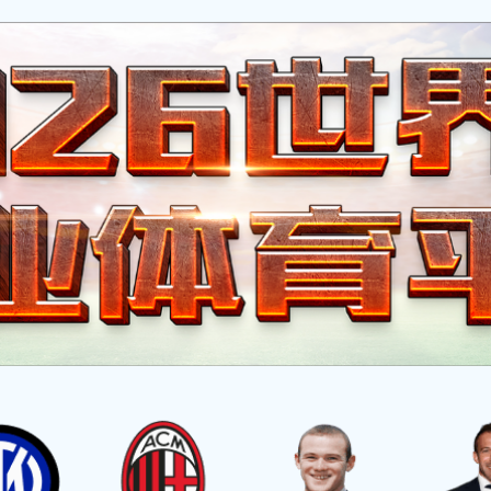
App
关于我们
体育热讯
体育盛事
门体育项目。
容实时更新
。