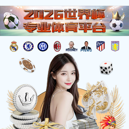
立即注册
隐私政策
1. 引言与声明
欢迎使用本平台提供的体育赛事服务应用（以下简称“本应
用”）。我们重视每位用户的个人隐私保护，致力于营造一个可
信赖的信息交互环境。
在您使用乐动官网应用相关服务前，请认真阅读本政策。使用即
代表您已理解并接受全部条款内容。如有异议，建议您暂停使用
本服务。