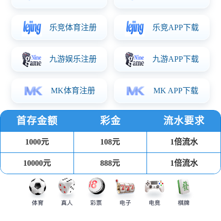
巴塞罗那2-0赢下皇家社会 西
甲亚军之争逐渐明朗
2026-05-23 00:08
55 次阅读
首页
/
体育热讯
西甲联赛第35轮的一场焦点战中，巴塞罗那在客场以
2-0击败皇家社会，不仅巩固了联赛第二的位置，也让
本赛季的西甲亚军之争逐渐明朗。这场胜利让巴萨在
积分榜上领先第三名赫罗纳4分，在联赛仅剩三轮的
情况下，红蓝军团距离锁定亚军席位又近了一步。
战术调整奏效，巴萨客场稳守反击
本场比赛，巴萨主帅哈维在阵容上做出针对性部署，