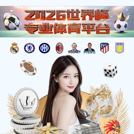
立即注册
乐动官网
带您畅享全球体育盛
事
专业平台，数据精准，
高清直播
覆盖热门体育项
目。
聚焦足球、篮球、电竞等赛事，
每日内容实时更
新
。
极速访问
下载APP